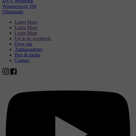
DVV Westhoek
Woumenweg 100
Diksmuide
Learn More
Learn More
Learn More
Uit in de westhoek
Over ons
Ambassadeurs
Pers & media
Contact