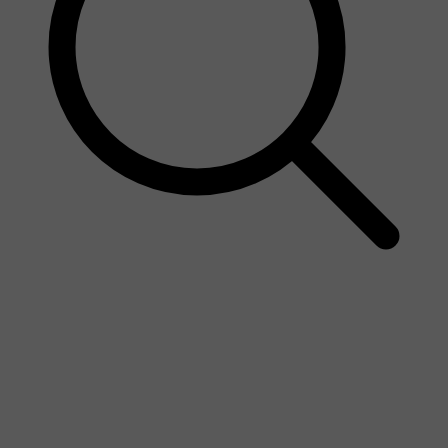
Wonen in de Westhoek
Onderwijs & kinderopvang
Onderwijs & kinderopvang
Kinderopvang
Kleuter- en lager onderwijs
Secundair onderwijs
Hoger onderwijs
Volwassenonderwijs