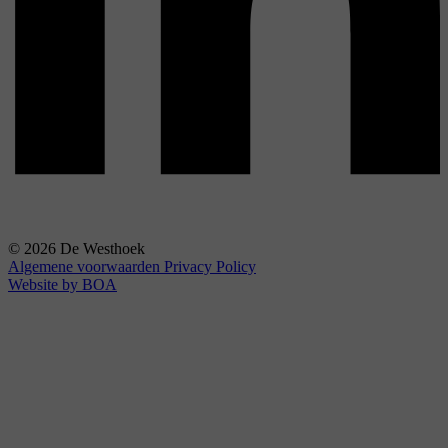
© 2026 De Westhoek
Algemene voorwaarden
Privacy Policy
Website by BOA
Uit in de Westhoek
Learn More
Interactieve kaart
Ambassadeurs
Contact
Contact
Over ons
Interactieve kaart
Ambassadeurs
Trendsetters
DVV Westhoek