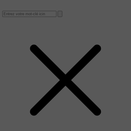
Woumenweg 100, Diksmuide
info@dewesthoek.com